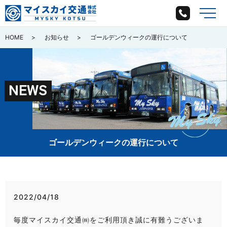
メ
HOME
お知らせ
ゴールデンウィークの運行について
N
E
W
S
ゴールデンウィークの運行について
2022/04/18
毎度マイスカイ交通㈱をご利用頂き誠に有難うございま